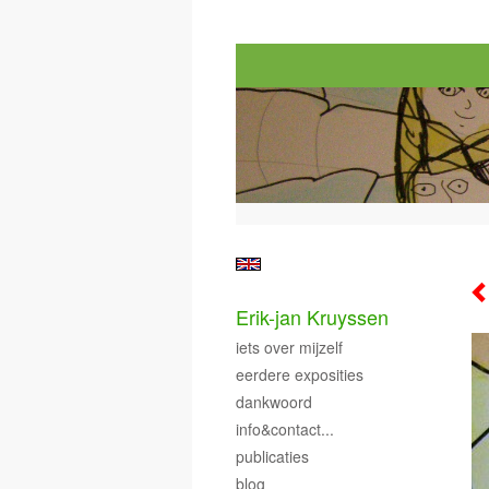
Erik-jan Kruyssen
iets over mijzelf
eerdere exposities
dankwoord
info&contact...
publicaties
blog