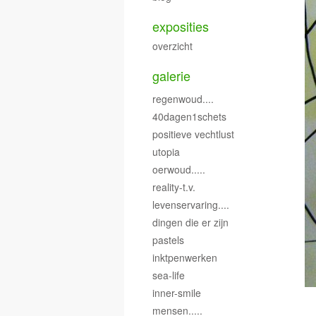
exposities
overzicht
galerie
regenwoud....
40dagen1schets
positieve vechtlust
utopia
oerwoud.....
reality-t.v.
levenservaring....
dingen die er zijn
pastels
inktpenwerken
sea-life
inner-smile
mensen.....